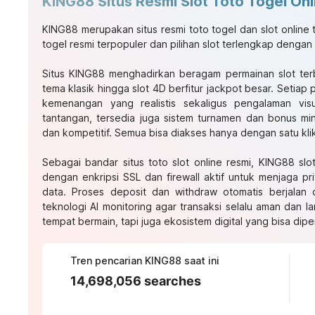
KING88 Situs Resmi Slot Toto Togel On
KING88
merupakan situs resmi toto togel dan slot online
togel resmi terpopuler dan pilihan slot terlengkap dengan
Situs
KING88
menghadirkan beragam permainan slot terba
tema klasik hingga slot 4D berfitur jackpot besar. Setia
kemenangan yang realistis sekaligus pengalaman v
tantangan, tersedia juga sistem turnamen dan bonus m
dan kompetitif. Semua bisa diakses hanya dengan satu klik 
Sebagai bandar situs toto slot online resmi,
KING88 slo
dengan enkripsi SSL dan firewall aktif untuk menjaga pr
data. Proses deposit dan withdraw otomatis berjalan 
teknologi AI monitoring agar transaksi selalu aman dan l
tempat bermain, tapi juga ekosistem digital yang bisa dip
Tren pencarian KING88 saat ini
14,698,056 searches