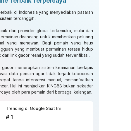
line Terbaik Terpercaya
 terbaik di Indonesia yang menyediakan pasaran
 sistem tercanggih.
ik dari provider global terkemuka, mulai dari
p permainan dirancang untuk memberikan peluang
isual yang menawan. Bagi pemain yang haus
ingguan yang membuat permainan terasa hidup
dari link gacor resmi yang sudah terverifikasi.
t gacor
menerapkan sistem keamanan berlapis
ivasi data pemain agar tidak terjadi kebocoran
cepat tanpa intervensi manual, memanfaatkan
ancar. Hal ini menjadikan KING88 bukan sekadar
ercaya oleh para pemain dari berbagai kalangan.
Trending di Google Saat Ini
# 1