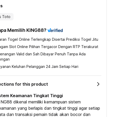
us
s Toto
pa Memilih KING88?
ran Togel Online Terlengkap Disertai Prediksi Togel Jitu
agam Slot Online Pilihan Tergacor Dengan RTP Terakurat
enangan Valid dan Sah Dibayar Penuh Tanpa Ada
ongan
ayanan Keluhan Pelanggan 24 Jam Setiap Hari
ections for this product
stem Keamanan Tingkat Tinggi
ING88 dikenal memiliki kemampuan sistem
eamanan yang berlapis dan tingkat tinggi agar setiap
ata dan transaksi pemain tidak akan bocor dan