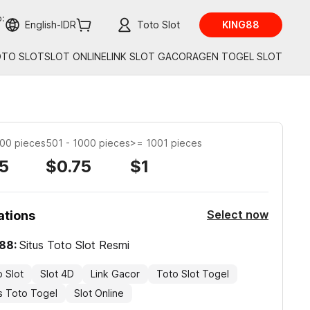
o:
English-IDR
Toto Slot
KING88
TO SLOT
SLOT ONLINE
LINK SLOT GACOR
AGEN TOGEL SLOT
500 pieces
501 - 1000 pieces
>= 1001 pieces
.5
$0.75
$1
Select now
ations
88:
Situs Toto Slot Resmi
 Slot
Slot 4D
Link Gacor
Toto Slot Togel
us Toto Togel
Slot Online