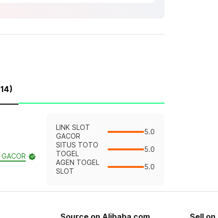
614)
LINK SLOT
5.0
GACOR
SITUS TOTO
5.0
TOGEL
OT GACOR
AGEN TOGEL
5.0
SLOT
Source on Alibaba.com
Sell on