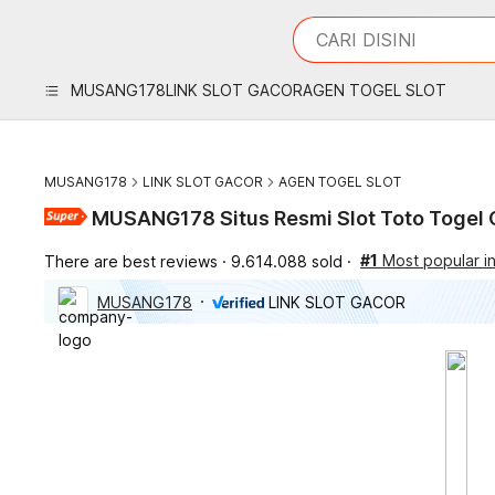
iphones 16
What are you looking 
CARI DISINI
torras phone case
samsung note 20 5g 
MUSANG178
LINK SLOT GACOR
AGEN TOGEL SLOT
iphones 15 pro max
MUSANG178
LINK SLOT GACOR
AGEN TOGEL SLOT
MUSANG178 Situs Resmi Slot Toto Togel O
#1
Most popular in
There are best reviews
9.614.088 sold
MUSANG178
LINK SLOT GACOR