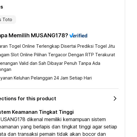
us
s Toto
apa Memilih MUSANG178?
ran Togel Online Terlengkap Disertai Prediksi Togel Jitu
agam Slot Online Pilihan Tergacor Dengan RTP Terakurat
enangan Valid dan Sah Dibayar Penuh Tanpa Ada
ongan
ayanan Keluhan Pelanggan 24 Jam Setiap Hari
ections for this product
stem Keamanan Tingkat Tinggi
USANG178 dikenal memiliki kemampuan sistem
eamanan yang berlapis dan tingkat tinggi agar setiap
ata dan transaksi pemain tidak akan bocor dan