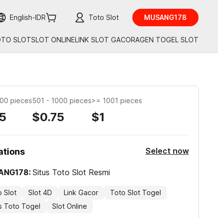
English-IDR
Toto Slot
MUSANG178
TO SLOT
SLOT ONLINE
LINK SLOT GACOR
AGEN TOGEL SLOT
500 pieces
501 - 1000 pieces
>= 1001 pieces
.5
$0.75
$1
Select now
ations
ANG178:
Situs Toto Slot Resmi
 Slot
Slot 4D
Link Gacor
Toto Slot Togel
us Toto Togel
Slot Online