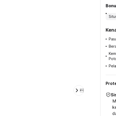
Bon
Situ
Ken
Pasa
Ber
Kem
Pot
Pel
Prot

Next slide
Si
M
k
d