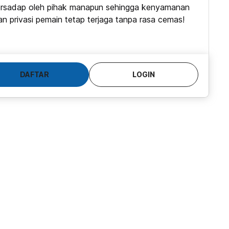
ersadap oleh pihak manapun sehingga kenyamanan
an privasi pemain tetap terjaga tanpa rasa cemas!
DAFTAR
LOGIN