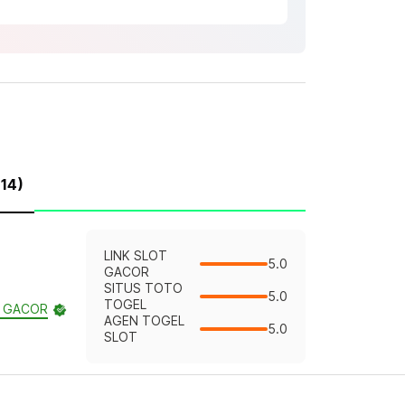
614)
LINK SLOT
5.0
GACOR
SITUS TOTO
5.0
TOGEL
OT GACOR
AGEN TOGEL
5.0
SLOT