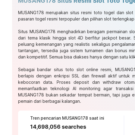
MUSANG178 Situs Resmi Slot Toto Toge
MUSANG178
merupakan situs resmi toto togel dan slot
pasaran togel resmi terpopuler dan pilihan slot terlengka
Situs
MUSANG178
menghadirkan beragam permainan slot 
dari tema klasik hingga slot 4D berfitur jackpot besar
peluang kemenangan yang realistis sekaligus pengalama
tantangan, tersedia juga sistem turnamen dan bonus m
dan kompetitif. Semua bisa diakses hanya dengan satu klik 
Sebagai bandar situs toto slot online resmi,
MUSANG1
berlapis dengan enkripsi SSL dan firewall aktif untuk 
kebocoran data. Proses deposit dan withdraw otomat
memanfaatkan teknologi AI monitoring agar transaksi
MUSANG178 bukan sekadar tempat bermain, tapi juga eko
pemain dari berbagai kalangan.
Tren pencarian MUSANG178 saat ini
14,698,056 searches