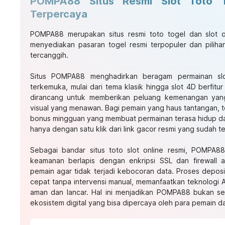
POMPA88 Situs Resmi Slot Toto T
Terpercaya
POMPA88
merupakan situs resmi toto togel dan slot o
menyediakan pasaran togel resmi terpopuler dan piliha
tercanggih.
Situs
POMPA88
menghadirkan beragam permainan slot
terkemuka, mulai dari tema klasik hingga slot 4D berfitu
dirancang untuk memberikan peluang kemenangan yang 
visual yang menawan. Bagi pemain yang haus tantangan, t
bonus mingguan yang membuat permainan terasa hidup dan
hanya dengan satu klik dari link gacor resmi yang sudah ter
Sebagai bandar situs toto slot online resmi,
POMPA88 
keamanan berlapis dengan enkripsi SSL dan firewall a
pemain agar tidak terjadi kebocoran data. Proses deposi
cepat tanpa intervensi manual, memanfaatkan teknologi AI
aman dan lancar. Hal ini menjadikan POMPA88 bukan se
ekosistem digital yang bisa dipercaya oleh para pemain d