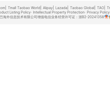
com
Tmall Taobao World
Alipay
Lazada
Taobao Global
TAO
T
oduct Listing Policy
Intellectual Property Protection
Privacy Policy
州阿里巴巴海外信息技术有限公司
增值电信业务经营许可证：浙B2-20241358