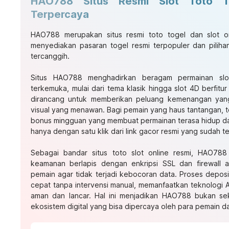
HAO788 Situs Resmi Slot Toto To
Terpercaya
HAO788
merupakan situs resmi toto togel dan slot on
menyediakan pasaran togel resmi terpopuler dan piliha
tercanggih.
Situs
HAO788
menghadirkan beragam permainan slot 
terkemuka, mulai dari tema klasik hingga slot 4D berfitu
dirancang untuk memberikan peluang kemenangan yang 
visual yang menawan. Bagi pemain yang haus tantangan, t
bonus mingguan yang membuat permainan terasa hidup dan
hanya dengan satu klik dari link gacor resmi yang sudah ter
Sebagai bandar situs toto slot online resmi,
HAO788 
keamanan berlapis dengan enkripsi SSL dan firewall a
pemain agar tidak terjadi kebocoran data. Proses deposi
cepat tanpa intervensi manual, memanfaatkan teknologi AI
aman dan lancar. Hal ini menjadikan HAO788 bukan sek
ekosistem digital yang bisa dipercaya oleh para pemain d