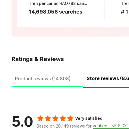
Tren pencarian HAO788 saat ini
Tren
14,698,056 searches
# 1
Ratings & Reviews
Store reviews (8.
Product reviews (14.808)
5.0
Very satisfied
verified LINK SL
Based on 20.149 reviews for