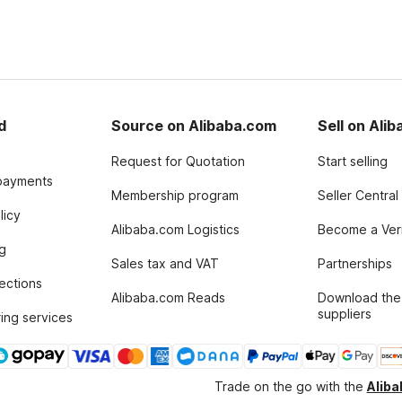
d
Source on Alibaba.com
Sell on Ali
Request for Quotation
Start selling
payments
Membership program
Seller Central
licy
Alibaba.com Logistics
Become a Veri
g
Sales tax and VAT
Partnerships
tections
Alibaba.com Reads
Download the
suppliers
ing services
Trade on the go with the
Alib