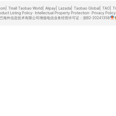
com
Tmall Taobao World
Alipay
Lazada
Taobao Global
TAO
T
oduct Listing Policy
Intellectual Property Protection
Privacy Policy
州阿里巴巴海外信息技术有限公司
增值电信业务经营许可证：浙B2-20241358